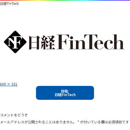
日経FinTech
フ
600 × 331
ル
投
サ
投稿:
イ
日経FinTech
稿
ズ
ナ
ビ
コメントをどうぞ
ゲ
メールアドレスが公開されることはありません。
*
が付いている欄は必須項目です
ー