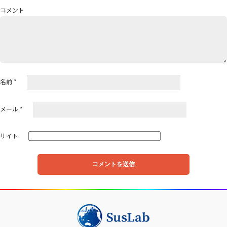
シ
コメント
ョ
ン
名前
*
メール
*
サイト